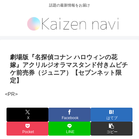
話題の最新情報をお届け
劇場版『名探偵コナン ハロウィンの花
嫁』アクリルジオラマスタンド付きムビチ
ケ前売券（ジュニア）【セブンネット限
定】
<PR>
X
Facebook
はてブ
Pocket
LINE
コピー