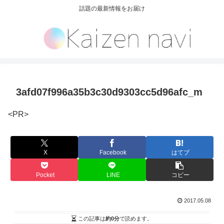
話題の最新情報をお届け
3afd07f996a35b3c30d9303cc5d96afc_m
<PR>
X
Facebook
はてブ
Pocket
LINE
コピー
2017.05.08
この記事は
約0分
で読めます。