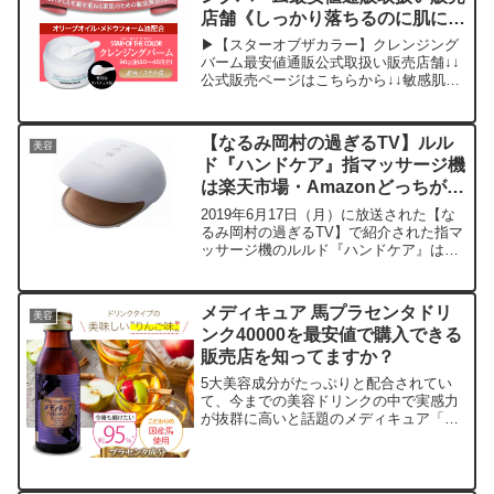
店舗《しっかり落ちるのに肌に優
しい！》
▶【スターオブザカラー】クレンジング
バーム最安値通販公式取扱い販売店舗↓↓
公式販売ページはこちらから↓↓敏感肌に
悩んでいる方のために作られた【スター
オブザカラー】クレンジングバーム。今
回は、その【スターオブザカラー】クレ
【なるみ岡村の過ぎるTV】ルル
美容
ンジングバームをどこ...
ド『ハンドケア』指マッサージ機
は楽天市場・Amazonどっちが安
い？
2019年6月17日（月）に放送された【な
るみ岡村の過ぎるTV】で紹介された指マ
ッサージ機のルルド『ハンドケア』はど
こで買ったら最安値で購入できるのか？
その答えは、この下にある簡単リアルタ
イム検索ボタンを利用すれば、すぐに最
メディキュア 馬プラセンタドリ
美容
安値店舗を確認で...
ンク40000を最安値で購入できる
販売店を知ってますか？
5大美容成分がたっぷりと配合されてい
て、今までの美容ドリンクの中で実感力
が抜群に高いと話題のメディキュア「プ
ラセンタドリンク40000」。このメディ
キュア「プラセンタドリンク40000」
は、毎日美味しいりんご味のドリンクを
飲んでいるだけなの...