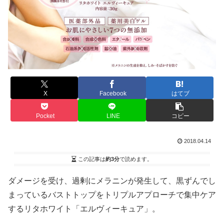
X
Facebook
はてブ
Pocket
LINE
コピー
2018.04.14
この記事は
約3分
で読めます。
ダメージを受け、過剰にメラニンが発生して、黒ずんでし
まっているバストトップをトリプルアプローチで集中ケア
するリタホワイト「エルヴィーキュア」。