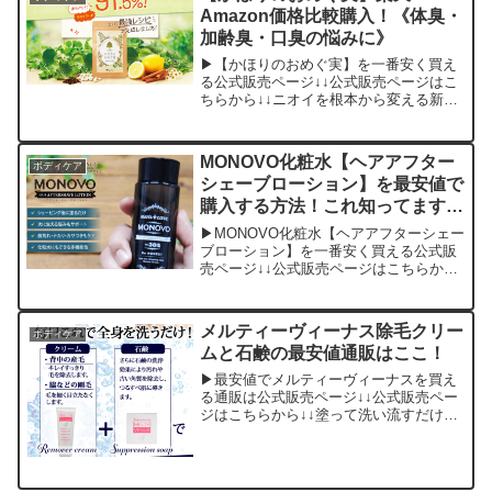
ド】を最安値で手に入れるに...
Amazon価格比較購入！《体臭・
加齢臭・口臭の悩みに》
▶【かほりのおめぐ実】を一番安く買え
る公式販売ページ↓↓公式販売ページはこ
ちらから↓↓ニオイを根本から変える新時
代のエチケットケアが始まる【かほりの
おめぐ実】。この【かほりのおめぐ実】
を損することなく購入するには大手ショ
MONOVO化粧水【ヘアアフター
ボディケア
ッピングサイトの「楽...
シェーブローション】を最安値で
購入する方法！これ知ってます
か？
▶MONOVO化粧水【ヘアアフターシェー
ブローション】を一番安く買える公式販
売ページ↓↓公式販売ページはこちらから
↓↓MONOVOの化粧水「ヘアアフターシ
ェーブローション」は、シェービング後
や除毛後に塗るだけで、次に生える悩み
メルティーヴィーナス除毛クリー
ボディケア
をサポートして...
ムと石鹸の最安値通販はここ！
▶最安値でメルティーヴィーナスを買え
る通販は公式販売ページ↓↓公式販売ペー
ジはこちらから↓↓塗って洗い流すだけ
で、全身を集中除毛できるメルティーヴ
ィーナスの除毛クリームがSNSなどで話
題になっていますね。しかし、このメル
ティーヴィーナスの除...