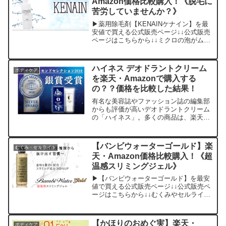
Amazon価格比較購入！《脱毛に
苦労していませんか？》
▶薬用除毛剤【KENAINケナイン】を最
安値で買える公式販売ページ↓↓公式販売
ページはこちらから↓↓ミクロの泡がムダ
毛を包みこみ、たったの4分で毛根からし
っかりと除去する薬用除毛剤【ケナイ
ン】。この薬用除毛剤「ケナイン」を最
ハイネス デオドラントクリーム
ボディケア
安値で買える販売...
を楽天・Amazonで購入する
の？？価格を比較した結果！
有名な美容誌やファッション誌の編集部
からも評価が高いデオドラントクリーム
の「ハイネス」。多くの商品は、楽天市
場やAmazonで最安値店舗を見つければ
済みますが、ハイネスは違います。なぜ
ならば、ハイネスはハイネスの公式販売
【バンビウォーターゴールド】楽
むくみ・セルライト
ページで購入するのが...
天・Amazon価格比較購入！《超
温感スリミングジェル》
▶【バンビウォーターゴールド】を最安
値で買える公式販売ページ↓↓公式販売ペ
ージはこちらから↓↓むくみやセルライト
の悩みをシリーズ最高クラスの効果で引
き締める【バンビウォーターゴール
ド】。この【バンビウォーターゴール
【かほりのおめぐ実】楽天・
ボディケア