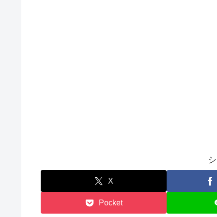
シ
X
Pocket