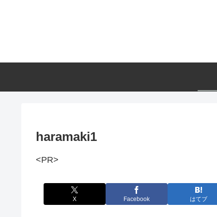
haramaki1
<PR>
X
Facebook
はてブ