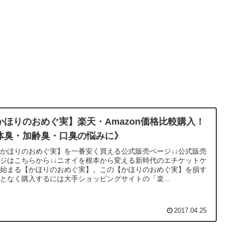
かほりのおめぐ実】楽天・Amazon価格比較購入！
体臭・加齢臭・口臭の悩みに》
かほりのおめぐ実】を一番安く買える公式販売ページ↓↓公式販売
ジはこちらから↓↓ニオイを根本から変える新時代のエチケットケ
が始まる【かほりのおめぐ実】。この【かほりのおめぐ実】を損す
となく購入するには大手ショッピングサイトの「楽...
2017.04.25