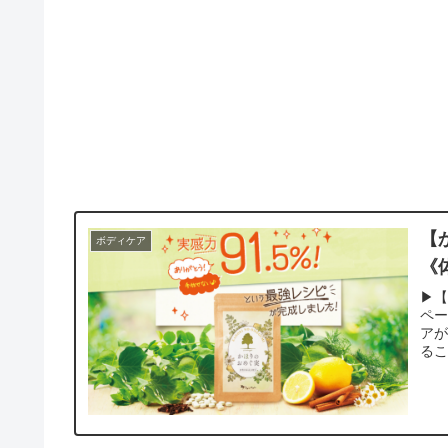
【
ボディケア
《
▶【
ペー
ア
るこ